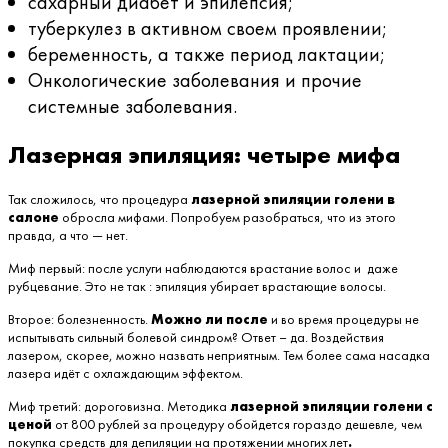
сахарный диабет и эпилепсия;
туберкулез в активном своем проявлении;
беременность, а также период лактации;
Онкологические заболевания и прочие
системные заболевания.
Лазерная эпиляция: четыре мифа
Так сложилось, что процедура
лазерн
ой
эпиляции голени в
салоне
обросла мифами. Попробуем разобраться, что из этого
правда, а что — нет.
Миф первый: после услуги наблюдаются врастание волос и даже
рубцевание. Это не так : эпиляция убирает врастающие волосы.
Второе: болезненность.
Можно ли после
и во время процедуры не
испытывать сильный болевой синдром? Ответ – да. Воздействия
лазером, скорее, можно назвать неприятным. Тем более сама насадка
лазера идёт с охлаждающим эффектом.
Миф третий: дороговизна. Методика
лазерной эпиляции голени с
ценой
от 800 рублей за процедуру обойдется гораздо дешевле, чем
покупка средств для депиляции на протяжении многих лет
.