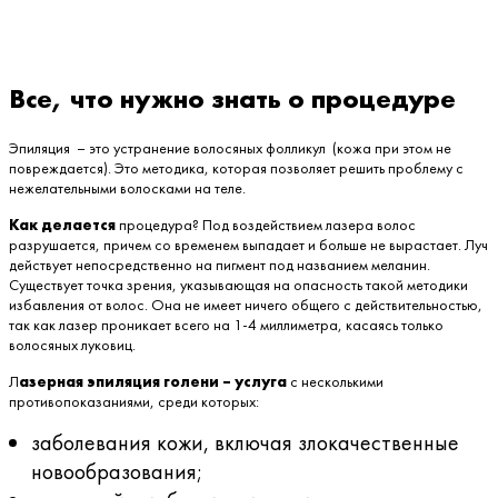
Все, что нужно знать о процедуре
Эпиляция – это устранение волосяных фолликул (кожа при этом не
повреждается). Это методика, которая позволяет решить проблему с
нежелательными волосками на теле.
Как делается
процедура? Под воздействием лазера волос
разрушается, причем со временем выпадает и больше не вырастает. Луч
действует непосредственно на пигмент под названием меланин.
Существует точка зрения, указывающая на опасность такой методики
избавления от волос. Она не имеет ничего общего с действительностью,
так как лазер проникает всего на 1-4 миллиметра, касаясь только
волосяных луковиц.
Л
азерная эпиляция голени – услуга
с несколькими
противопоказаниями, среди которых:
заболевания кожи, включая злокачественные
новообразования;