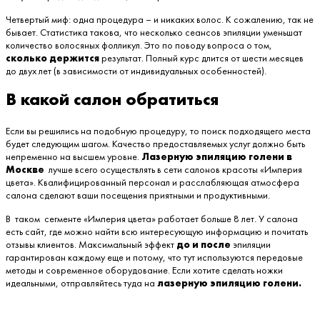
Четвертый миф: одна процедура – и никаких волос. К сожалению, так не
бывает. Статистика такова, что несколько сеансов эпиляции уменьшат
количество волосяных фолликул. Это по поводу вопроса о том,
сколько держится
результат. Полный курс длится от шести месяцев
до двух лет (в зависимости от индивидуальных особенностей).
В какой салон обратиться
Если вы решились на подобную процедуру, то поиск подходящего места
будет следующим шагом. Качество предоставляемых услуг должно быть
непременно на высшем уровне.
Лазерную эпиляцию голени в
Москве
лучше всего осуществлять в сети салонов красоты «Империя
цвета». Квалифицированный персонал и расслабляющая атмосфера
салона сделают ваши посещения приятными и продуктивными.
В таком сегменте «Империя цвета» работает больше 8 лет. У салона
есть сайт, где можно найти всю интересующую информацию и почитать
отзывы клиентов. Максимальный эффект
до и после
эпиляции
гарантирован каждому еще и потому, что тут используются передовые
методы и современное оборудование. Если хотите сделать ножки
идеальными, отправляйтесь туда на
лазерную эпиляцию голени.