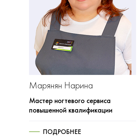
Янчу Неля
са
Мастер ногтевого сервиса
ии
повышенной квалификации /
подолог