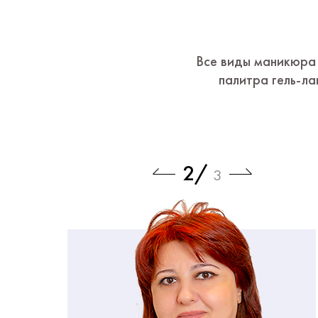
Все виды маникюра 
палитра гель-ла
3
/
3