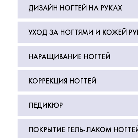
ДИЗАЙН НОГТЕЙ НА РУКАХ
УХОД ЗА НОГТЯМИ И КОЖЕЙ РУ
НАРАЩИВАНИЕ НОГТЕЙ
КОРРЕКЦИЯ НОГТЕЙ
Кутенкова Елена
Маряня
Мастер ногтевого сервиса
Мастер но
ПЕДИКЮР
повышенной квалификации
повышенн
ПОКРЫТИЕ ГЕЛЬ-ЛАКОМ НОГТЕ
ПОДРОБНЕЕ
ПОДР