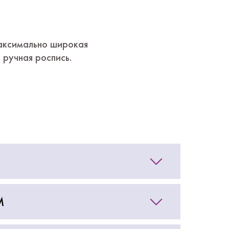
максимально широкая
 ручная роспись.
М