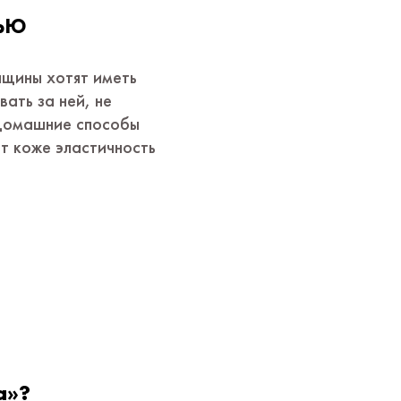
ью
нщины хотят иметь
ать за ней, не
 домашние способы
т коже эластичность
а»?