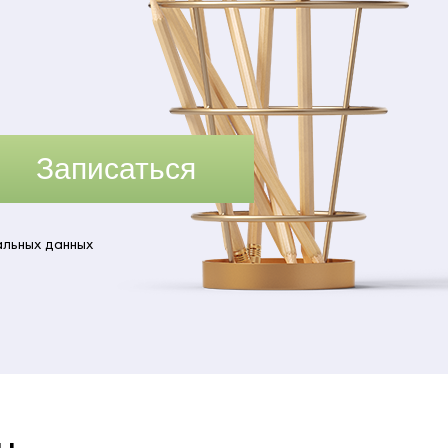
Записаться
альных данных
ы