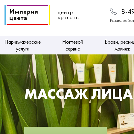
8-4
центр
красоты
Режим работ
Парикмахерские
Ногтевой
Брови, ресни
услуги
сервис
макияж
МАССАЖ ЛИЦА