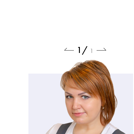
1
/
1