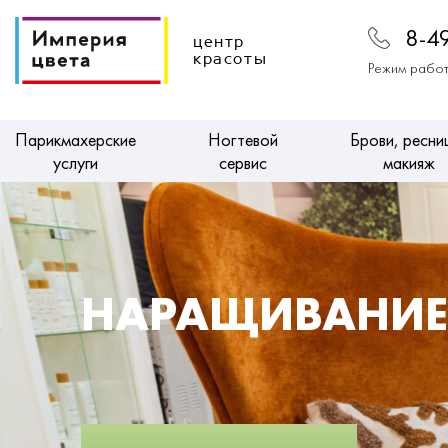
8-4
центр
красоты
Режим работ
Парикмахерские
Ногтевой
Брови, ресни
услуги
сервис
макияж
НАРАЩИВАНИЕ