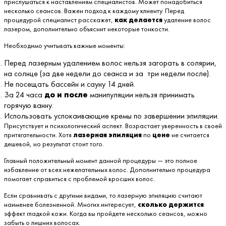
прислушаться к наставлениям специалистов. Может понадобиться
несколько сеансов. Важен подход к каждому клиенту. Перед
процедурой специалист расскажет,
как делается
удаление волос
лазером, дополнительно объяснит некоторые тонкости.
Необходимо учитывать важные моменты:
Перед лазерным удалением волос нельзя загорать в солярии,
на солнце (за две недели до сеанса и за три недели после).
Не посещать бассейн и сауну 14 дней.
За 24 часа
до и после
манипуляции нельзя принимать
горячую ванну.
Использовать успокаивающие кремы по завершении эпиляции.
Присутствует и психологический аспект. Возрастает уверенность в своей
притягательности. Хотя
лазерная эпиляция
по
цене
не считается
дешевой, но результат стоит того.
Главный положительный момент данной процедуры — это полное
избавление от всех нежелательных волос. Дополнительно процедура
помогает справиться с проблемой вросших волос.
Если сравнивать с другими видами, то лазерную эпиляцию считают
наименее болезненной. Многих интересует,
сколько держится
эффект гладкой кожи. Когда вы пройдете несколько сеансов, можно
забыть о лишних волосах.