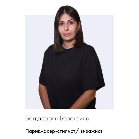
Казицына Юлия
Парикмахер основного зала