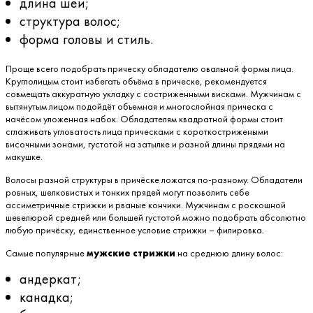
длина шеи;
структура волос;
форма головы и стиль.
Проще всего подобрать прическу обладателю овальной формы лица.
Круглолицым стоит избегать объёма в прическе, рекомендуется
совмещать аккуратную укладку с состриженными висками. Мужчинам с
вытянутым лицом подойдёт объемная и многослойная прическа с
начёсом уложенная набок. Обладателям квадратной формы стоит
сглаживать угловатость лица прическами с короткострижеными
височными зонами, густотой на затылке и разной длины прядями на
макушке.
Волосы разной структуры в причёске ложатся по-разному. Обладатели
ровных, шелковистых и тонких прядей могут позволить себе
ассиметричные стрижки и рваные кончики. Мужчинам с роскошной
шевелюрой средней или большей густотой можно подобрать абсолютно
любую причёску, единственное условие стрижки – филировка.
Самые популярные
мужские стрижки
на среднюю длину волос:
андеркат;
канадка;