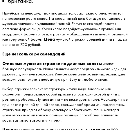
британка.
Причёски на непослушных и вьющихся волосах нужно стричь, учитывая
направление роста волос. На сегодняшний день большую популярность
мужские причёски с удлинённой чёлкой. Её тип также подбирается
согласно форме лица. Косая чёлка подойдет мужчинам с круглой или
квадратной формы головы, а ровная – обладателям вытянутой, овальной
или треугольной формы.
Цена
мужской стрижки средней длины в нашем
салоне от 750 рублей.
Еще несколько рекомендаций
Стильные мужские стрижки на длинные волосы
имеют
большую популярность. Наши стилисты могут предложить много идей для
мужчин с длинными волосами. Умелое сочетание различных техник дает
возможность получить необычную причёску для любого стиля.
Выбор стрижки зависит от структуры и типа лица. Классика или
симметрия представляют собой прямые волосы одинаковой длины с
ровным пробором. Лучшая длина – не ниже уровня плеч. Ассиметричные
прически с разной длиной волос, косыми проборами или градиентными
стрижками придают образу красивую небрежность. Наши мастера
могут уложить ваши волосы самыми разными способами: заплетать
косы, завязывать хвосты или пучки.
Цена
на мужскую стрижку длинных волос в нашем
салоне
от 900