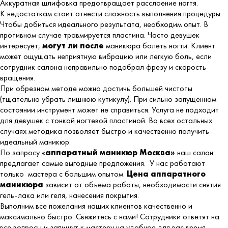
Аккуратная шлифовка предотвращает расслоение ногтя.
К недостаткам стоит отнести сложность выполнения процедуры.
Чтобы добиться идеального результата, необходим опыт. В
противном случае травмируется пластина. Часто девушек
интересует,
могут ли после
маникюра болеть ногти. Клиент
может ощущать неприятную вибрацию или легкую боль, если
сотрудник салона неправильно подобрал фрезу и скорость
вращения.
При обрезном методе можно достичь большей чистоты
(тщательно убрать лишнюю кутикулу). При сильно запущенном
состоянии инструмент может не справиться. Услуга не подходит
для девушек с тонкой ногтевой пластиной. Во всех остальных
случаях методика позволяет быстро и качественно получить
идеальный маникюр.
По запросу «
аппаратный маникюр Москва»
наш салон
предлагает самые выгодные предложения. У нас работают
только мастера с большим опытом.
Цена аппаратного
маникюра
зависит от объема работы, необходимости снятия
гель-лака или геля, нанесения покрытия.
Выполним все пожелания наших клиентов качественно и
максимально быстро. Свяжитесь с нами! Сотрудники ответят на
все вопросы и запишут к мастеру на удобное для вас время.