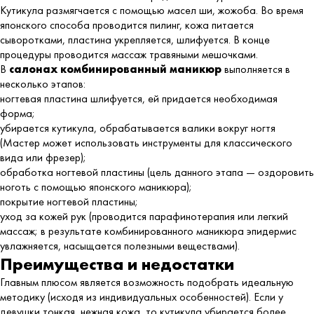
Кутикула размягчается с помощью масел ши, жожоба. Во время
японского способа проводится пилинг, кожа питается
сыворотками, пластина укрепляется, шлифуется. В конце
процедуры проводится массаж травяными мешочками.
В
салонах комбинированный маникюр
выполняется в
несколько этапов:
ногтевая пластина шлифуется, ей придается необходимая
форма;
убирается кутикула, обрабатывается валики вокруг ногтя
(Мастер может использовать инструменты для классического
вида или фрезер);
обработка ногтевой пластины (цель данного этапа — оздоровить
ноготь с помощью японского маникюра);
покрытие ногтевой пластины;
уход за кожей рук (проводится парафинотерапия или легкий
массаж; в результате комбинированного маникюра эпидермис
увлажняется, насыщается полезными веществами).
Преимущества и недостатки
Главным плюсом является возможность подобрать идеальную
методику (исходя из индивидуальных особенностей). Если у
девушки тонкая, нежная кожа, то кутикула убирается более