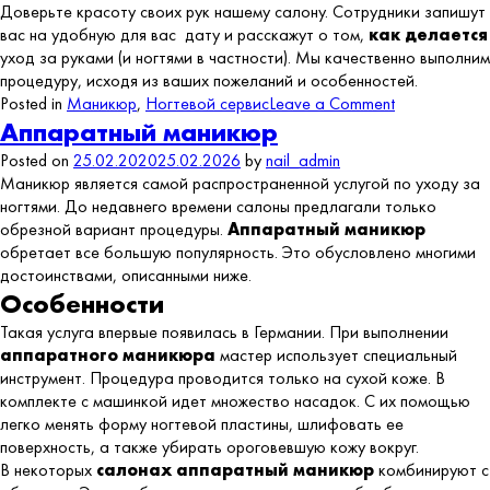
Доверьте красоту своих рук нашему салону. Сотрудники запишут
вас на удобную для вас дату и расскажут о том,
как делается
уход за руками (и ногтями в частности). Мы качественно выполним
процедуру, исходя из ваших пожеланий и особенностей.
on
Posted in
Маникюр
,
Ногтевой сервис
Leave a Comment
Комбиниров
Аппаратный маникюр
маникюр
Posted on
25.02.2020
25.02.2026
by
nail_admin
Маникюр является самой распространенной услугой по уходу за
ногтями. До недавнего времени салоны предлагали только
обрезной вариант процедуры.
Аппаратный маникюр
обретает все большую популярность. Это обусловлено многими
достоинствами, описанными ниже.
Особенности
Такая услуга впервые появилась в Германии. При выполнении
аппаратного маникюра
мастер использует специальный
инструмент. Процедура проводится только на сухой коже. В
комплекте с машинкой идет множество насадок. С их помощью
легко менять форму ногтевой пластины, шлифовать ее
поверхность, а также убирать ороговевшую кожу вокруг.
В некоторых
салонах аппаратный маникюр
комбинируют с